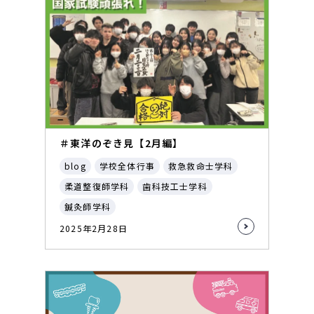
＃東洋のぞき見【2月編】
blog
学校全体行事
救急救命士学科
柔道整復師学科
歯科技工士学科
鍼灸師学科
2025年2月28日