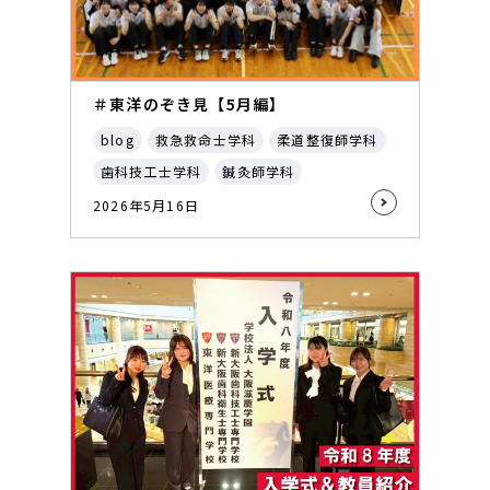
＃東洋のぞき見【5月編】
blog
救急救命士学科
柔道整復師学科
歯科技工士学科
鍼灸師学科
2026年5月16日