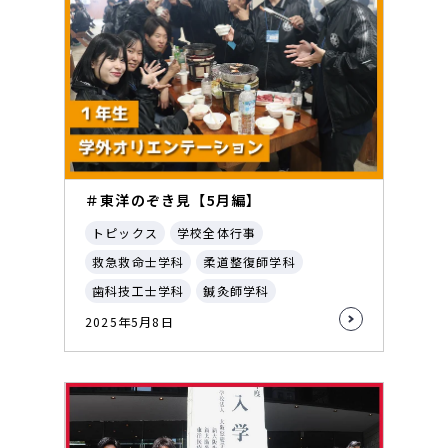
＃東洋のぞき見【5月編】
トピックス
学校全体行事
救急救命士学科
柔道整復師学科
歯科技工士学科
鍼灸師学科
2025年5月8日