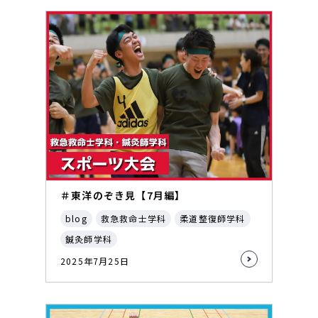
＃東洋のぞき見【7月編】
blog
救急救命士学科
柔道整復師学科
鍼灸師学科
2025年7月25日