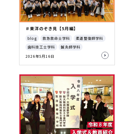
＃東洋のぞき見【5月編】
blog
救急救命士学科
柔道整復師学科
歯科技工士学科
鍼灸師学科
2026年5月16日