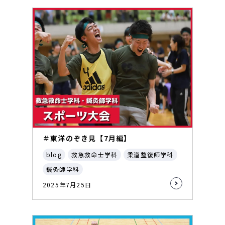
＃東洋のぞき見【7月編】
blog
救急救命士学科
柔道整復師学科
鍼灸師学科
2025年7月25日