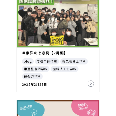
＃東洋のぞき見【2月編】
blog
学校全体行事
救急救命士学科
柔道整復師学科
歯科技工士学科
鍼灸師学科
2025年2月28日