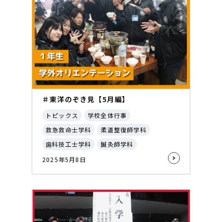
＃東洋のぞき見【5月編】
トピックス
学校全体行事
救急救命士学科
柔道整復師学科
歯科技工士学科
鍼灸師学科
2025年5月8日