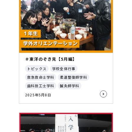
＃東洋のぞき見【5月編】
トピックス
学校全体行事
救急救命士学科
柔道整復師学科
歯科技工士学科
鍼灸師学科
2025年5月8日