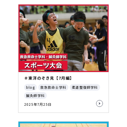
＃東洋のぞき見【7月編】
blog
救急救命士学科
柔道整復師学科
鍼灸師学科
2025年7月25日