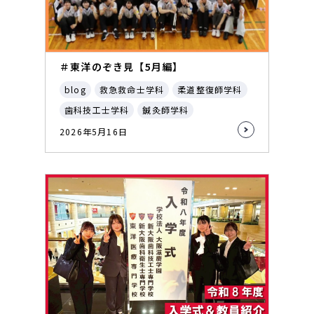
＃東洋のぞき見【5月編】
blog
救急救命士学科
柔道整復師学科
歯科技工士学科
鍼灸師学科
2026年5月16日