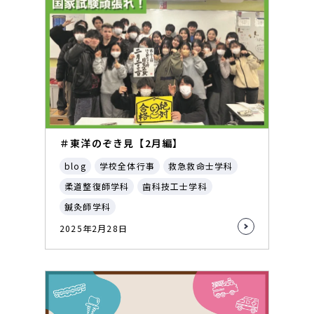
＃東洋のぞき見【2月編】
blog
学校全体行事
救急救命士学科
柔道整復師学科
歯科技工士学科
鍼灸師学科
2025年2月28日