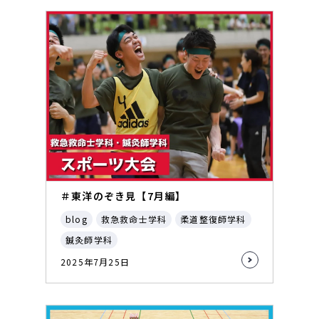
＃東洋のぞき見【7月編】
blog
救急救命士学科
柔道整復師学科
鍼灸師学科
2025年7月25日