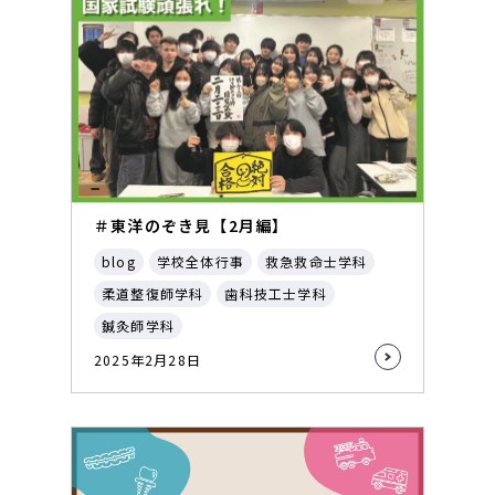
＃東洋のぞき見【2月編】
blog
学校全体行事
救急救命士学科
柔道整復師学科
歯科技工士学科
鍼灸師学科
2025年2月28日