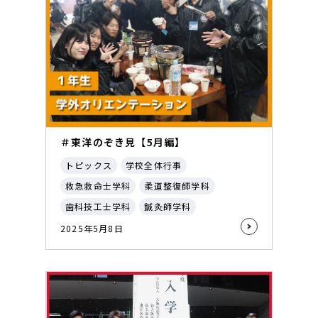
＃東洋のぞき見【5月編】
トピックス
学校全体行事
救急救命士学科
柔道整復師学科
歯科技工士学科
鍼灸師学科
2025年5月8日