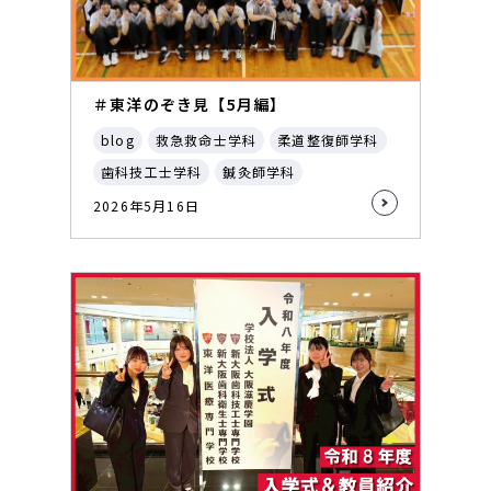
＃東洋のぞき見【5月編】
blog
救急救命士学科
柔道整復師学科
歯科技工士学科
鍼灸師学科
2026年5月16日