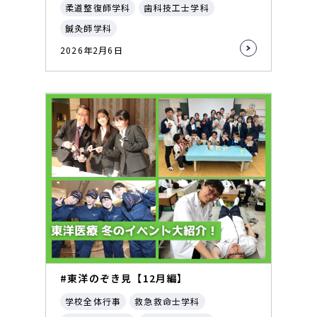
柔道整復師学科
歯科技工士学科
鍼灸師学科
2026年2月6日
#東洋のぞき見【12月編】
学校全体行事
救急救命士学科