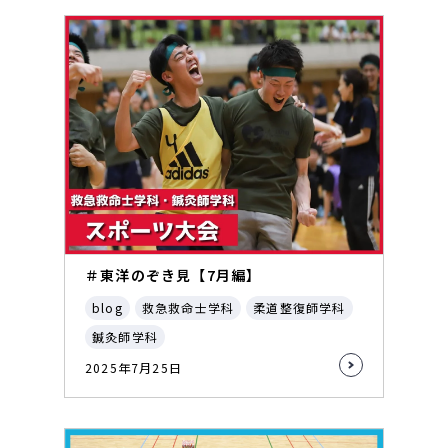
＃東洋のぞき見【7月編】
blog
救急救命士学科
柔道整復師学科
鍼灸師学科
2025年7月25日