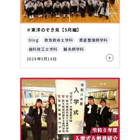
＃東洋のぞき見【5月編】
blog
救急救命士学科
柔道整復師学科
歯科技工士学科
鍼灸師学科
2026年5月16日