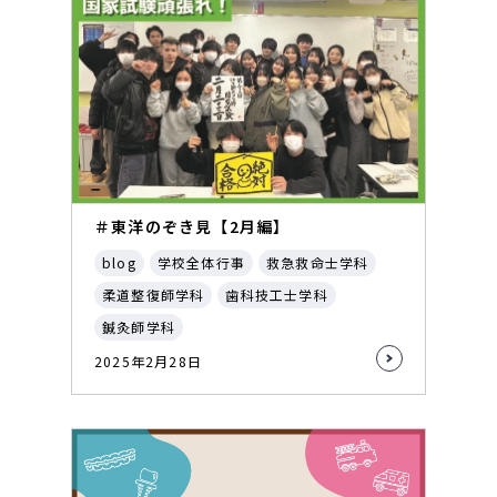
＃東洋のぞき見【2月編】
blog
学校全体行事
救急救命士学科
柔道整復師学科
歯科技工士学科
鍼灸師学科
2025年2月28日