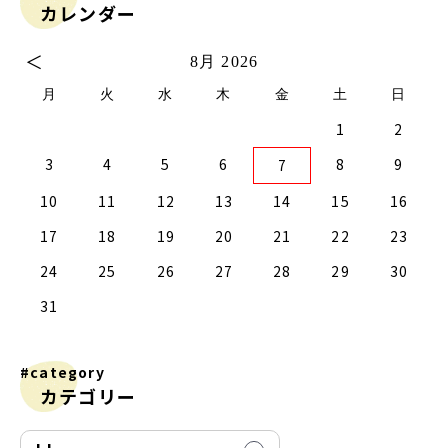
カレンダー
＜
8月 2026
月
火
水
木
金
土
日
1
2
2
0
2
4
2
0
3
1
3
2
0
3
1
4
2
4
1
4
0
2
0
3
1
4
2
2
1
3
4
0
0
3
3
2
4
0
2
1
1
4
4
0
3
1
3
2
4
0
2
0
3
1
4
2
4
0
0
3
1
4
2
0
3
1
1
4
0
2
0
3
1
4
2
2
1
3
1
4
0
2
0
3
4
0
3
1
3
2
4
0
2
1
4
3
4
5
6
8
9
7
9
7
9
5
5
1
9
7
0
5
8
0
6
6
9
5
7
0
5
8
1
6
9
1
8
1
7
9
5
7
0
6
8
1
6
9
9
8
0
6
1
7
5
7
0
0
6
9
1
7
9
5
8
6
8
1
1
7
0
5
8
0
6
9
1
7
5
6
9
5
7
0
5
8
1
6
9
1
7
7
0
6
8
1
6
9
5
7
0
5
8
8
1
7
9
5
7
0
6
8
1
6
9
9
5
8
0
6
8
1
7
9
5
7
0
1
7
0
5
8
0
6
9
1
7
9
5
5
8
1
10
11
12
13
14
15
16
6
4
6
2
2
8
6
4
7
2
5
7
3
3
6
2
4
7
2
5
8
3
6
8
5
8
4
6
2
4
7
3
5
8
3
6
6
5
7
3
8
4
2
4
7
7
3
6
8
4
6
2
5
3
5
8
8
4
7
2
5
7
3
6
8
4
2
3
6
2
4
7
2
5
8
3
6
8
4
4
7
3
5
8
3
6
2
4
7
2
5
5
8
4
6
2
4
7
3
5
8
3
6
6
2
5
7
3
5
8
4
6
2
4
7
8
4
7
2
5
7
3
6
8
4
6
2
2
5
8
17
18
19
20
21
22
23
1
9
1
9
0
9
9
0
1
9
0
0
0
1
9
0
1
9
0
1
9
0
1
9
9
9
0
1
0
0
9
9
1
9
0
0
9
0
1
9
1
9
0
1
9
24
25
26
27
28
29
30
31
#category
カテゴリー