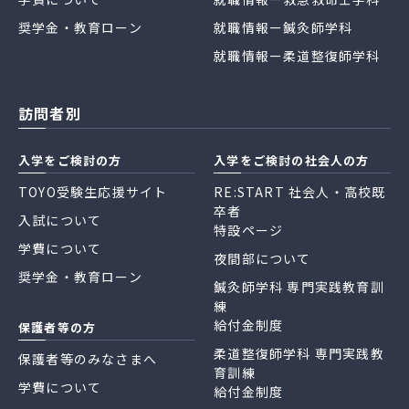
奨学金・教育ローン
就職情報ー鍼灸師学科
就職情報ー柔道整復師学科
訪問者別
入学をご検討の方
入学をご検討の社会人の方
TOYO受験生応援サイト
RE:START 社会人・高校既
卒者
入試について
特設ページ
学費について
夜間部について
奨学金・教育ローン
鍼灸師学科 専門実践教育訓
練
給付金制度
保護者等の方
柔道整復師学科 専門実践教
保護者等のみなさまへ
育訓練
学費について
給付金制度